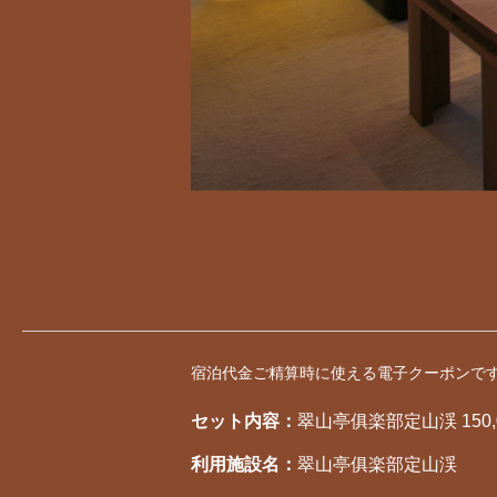
宿泊代金ご精算時に使える電子クーポンで
セット内容：
翠山亭俱楽部定山渓 150,
利用施設名：
翠山亭俱楽部定山渓